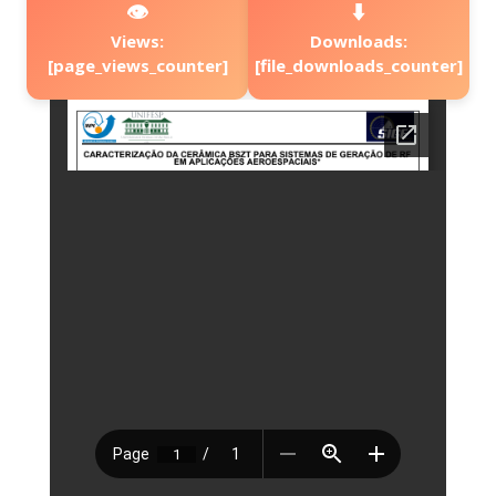
👁️
⬇️
Views:
Downloads:
[page_views_counter]
[file_downloads_counter]