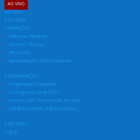
AO VIVO
ARTIGOS
PÔSTERES
GRAVAÇÕES
Palestras Plenárias
Sessões Técnicas
Minicursos
Apresentações Patrocinadores
PROGRAMAÇÃO
Progamação Completa
Cronograma Geral (PDF)
Eventos com Transmissão Ao-Vivo
Detalhes Eventos Patrocinadores
PARCEIROS
Log In