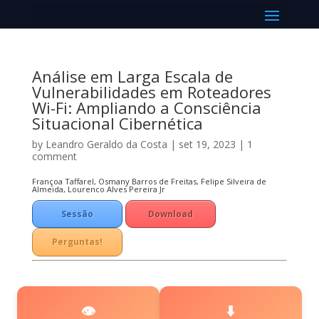
Select Page
Análise em Larga Escala de
Vulnerabilidades em Roteadores
Wi-Fi: Ampliando a Consciência
Situacional Cibernética
by
Leandro Geraldo da Costa
|
set 19, 2023
|
1
comment
Françoa Taffarel, Osmany Barros de Freitas, Felipe Silveira de
Almeida, Lourenco Alves Pereira Jr
Sessão
Download
Técnica
Perguntas!
👁️
⬇️