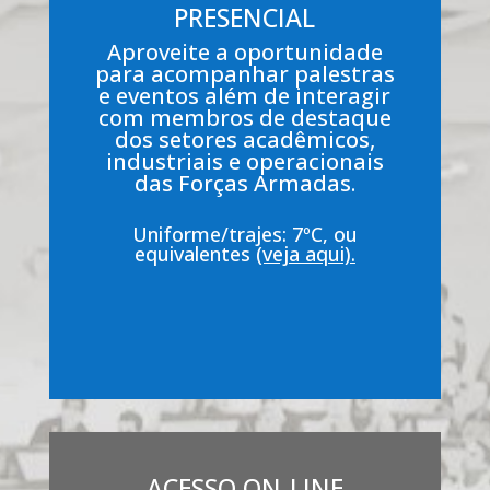
PRESENCIAL
Aproveite a oportunidade
para acompanhar palestras
e eventos além de interagir
com membros de destaque
dos setores acadêmicos,
industriais e operacionais
das Forças Armadas.
Uniforme/trajes: 7ºC, ou
equivalentes
(veja aqui).
ACESSO ON-LINE