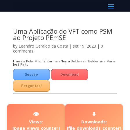
Select Page
Uma Aplicação do VFT como PSM
ao Projeto PEmSE
by
Leandro Geraldo da Costa
|
set 19, 2023
|
0
comments
Hiawata Pola, Mischel Carmen Neyra Belderrain Belderrain, Maria
José Pinto
Sessão
Download
Técnica
Perguntas!
👁️
⬇️
Views:
Downloads:
[page_views_counter]
[file_downloads_counter]