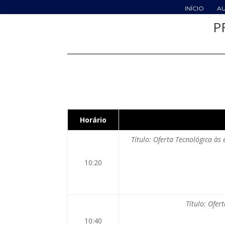
INÍCIO
A
P
Horário
Título: Oferta Tecnológica à
10:20
Título: Ofer
10:40