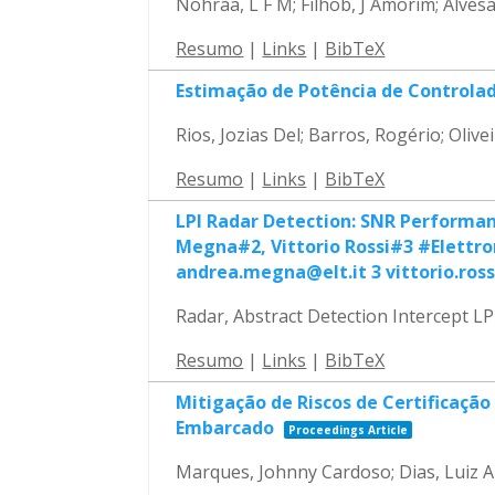
Nohraa, L F M; Filhob, J Amorim; Alvesa
Resumo
|
Links
|
BibTeX
Estimação de Potência de Controlad
Rios, Jozias Del; Barros, Rogério; Oli
Resumo
|
Links
|
BibTeX
LPI Radar Detection: SNR Performan
Megna#2, Vittorio Rossi#3 #Elettroni
andrea.megna@elt.it 3 vittorio.ross
Radar, Abstract Detection Intercept LP
Resumo
|
Links
|
BibTeX
Mitigação de Riscos de Certificaçã
Embarcado
Proceedings Article
Marques, Johnny Cardoso; Dias, Luiz A