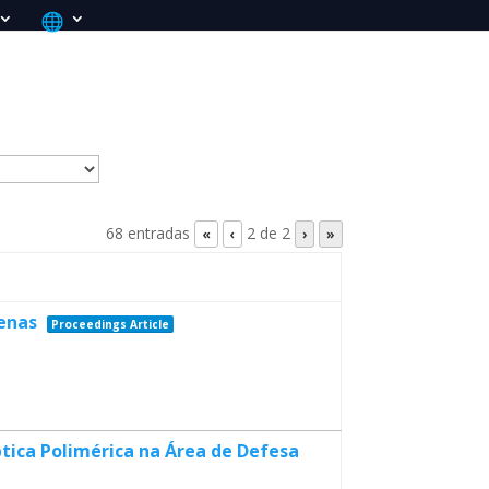
68 entradas
2 de 2
«
‹
›
»
tenas
Proceedings Article
ptica Polimérica na Área de Defesa