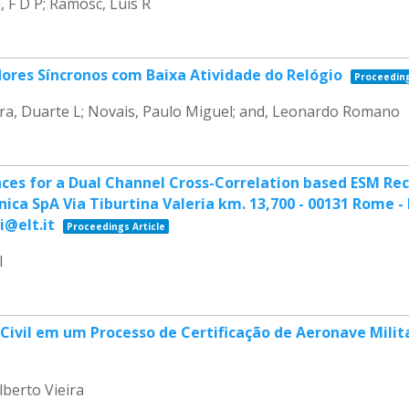
, F D P; Ramosc, Luis R
ores Síncronos com Baixa Atividade do Relógio
Proceeding
veira, Duarte L; Novais, Paulo Miguel; and, Leonardo Romano
ces for a Dual Channel Cross-Correlation based ESM Re
ca SpA Via Tiburtina Valeria km. 13,700 - 00131 Rome - I
i@elt.it
Proceedings Article
I
o Civil em um Processo de Certificação de Aeronave Mi
lberto Vieira