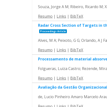
Souza, Jorge A M; Ribeiro, Ricardo M; X
Resumo
|
Links
|
BibTeX
Radar Cross Section of Targets in 
Proceedings Article
Alves, M A; Peixoto, G G; Orlando, A J 
Resumo
|
Links
|
BibTeX
Processamento de material absorved
Folgueras, Luiza Castro; Rezende, Mir
Resumo
|
Links
|
BibTeX
Avaliação da Gestão Organizacional
de, Lucio Pinheiro Amaro Marcelo Ara
Resumo
|
Links
|
BibTeX