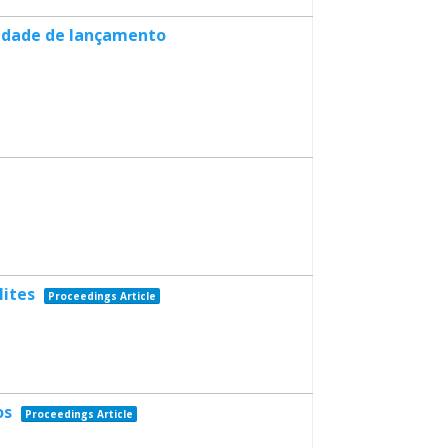
cidade de lançamento
lites
Proceedings Article
os
Proceedings Article