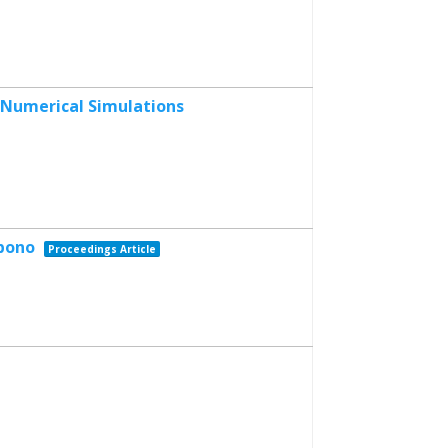
d Numerical Simulations
rbono
Proceedings Article