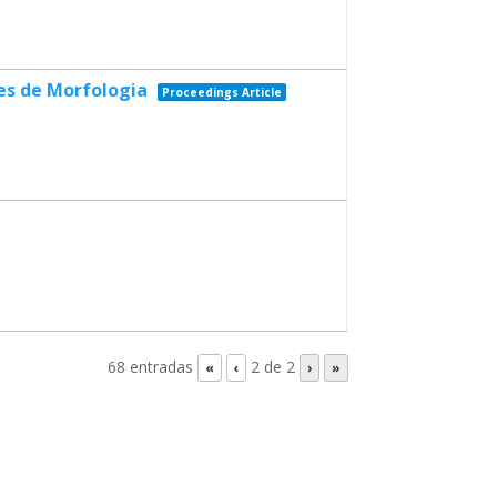
es de Morfologia
Proceedings Article
68 entradas
2 de 2
«
‹
›
»