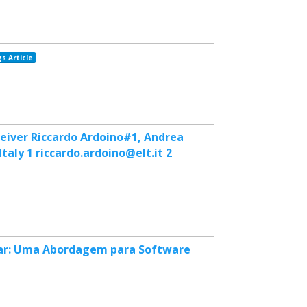
s Article
ceiver Riccardo Ardoino#1, Andrea
taly 1 riccardo.ardoino@elt.it 2
litar: Uma Abordagem para Software