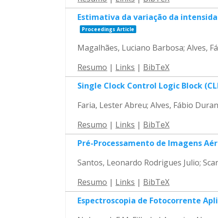
Estimativa da variação da intensid
Proceedings Article
Magalhães, Luciano Barbosa; Alves, F
Resumo
|
Links
|
BibTeX
Single Clock Control Logic Block (C
Faria, Lester Abreu; Alves, Fábio Dur
Resumo
|
Links
|
BibTeX
Pré-Processamento de Imagens Aérea
Santos, Leonardo Rodrigues Julio; Sc
Resumo
|
Links
|
BibTeX
Espectroscopia de Fotocorrente Apl