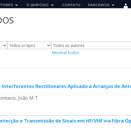
UTORES
O SIMPÓSIO
CONTATO
PARCEIROS
DOS
Mostrar todos
nterferentes Rectilineares Aplicado a Arranjos de An
; Romano, João M T
Detecção e Transmissão de Sinais em HF/VHF via Fibra Ó