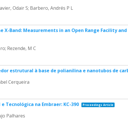
avier, Odair S; Barbero, Andrés P L
the X-Band: Measurements in an Open Range Facility an
Faro; Rezende, M C
or estrutural à base de polianilina e nanotubos de ca
abel Cerqueira
 e Tecnológica na Embraer: KC-390
Proceedings Article
ujo Palhares