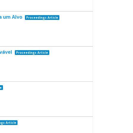
a um Alvo
Proceedings Article
vável
Proceedings Article
le
gs Article