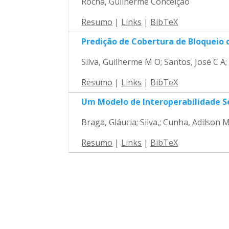
Rocha, Guilherme Conceição
Resumo
|
Links
|
BibTeX
Predição de Cobertura de Bloqueio
Silva, Guilherme M O; Santos, José C A;
Resumo
|
Links
|
BibTeX
Um Modelo de Interoperabilidade Se
Braga, Gláucia; Silva,; Cunha, Adilson 
Resumo
|
Links
|
BibTeX