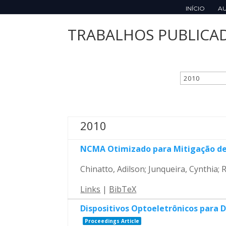
INÍCIO
A
TRABALHOS PUBLICA
2010
NCMA Otimizado para Mitigação de I
Chinatto, Adilson; Junqueira, Cynthia
Links
|
BibTeX
Dispositivos Optoeletrônicos para 
Proceedings Article