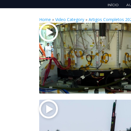
INÍCIO
A
Home
»
Video Category
»
Artigos Completos 20