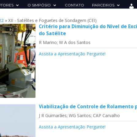
UTORES
O SIMPÓSIO
CONTATO
PARCEIROS
22
»
XII - Satélites e Foguetes de Sondagem (CEI)
Critério para Diminuição do Nível de Ex
do Satélite
R Marino; W A dos Santos
Assista a Apresentação
Pergunte!
Viabilização de Controle de Rolamento
J R Guimarães; WG Santos; CAP Carvalho
Assista a Apresentação
Pergunte!