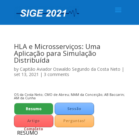
HLA e Microsserviços: Uma
Aplicação para Simulação
Distribuída
by
Capitão Aviador Oswaldo Segundo da Costa Neto
|
set 13, 2021
|
3 comments
OS da Costa Neto; CMO de Abreu; MAM da Conceição; AB Baccarin;
AM da Cunha
Resumo
Sessão
Técnica
Artigo
Perguntas!
Completo
RESUMO