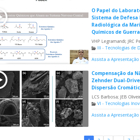
O Papel do Laborató
Sistema de Defesa N
Radiológica da Mari
Químicos de Guerr
VHP Legramandi; JRC Pe
III - Tecnologias de
Assista a Apresentação
Compensação da Nã
Zehnder Dual-Drive
Dispersão Cromáti
LCS Barbosa; JEB Olivei
VI - Tecnologias Ino
Assista a Apresentação