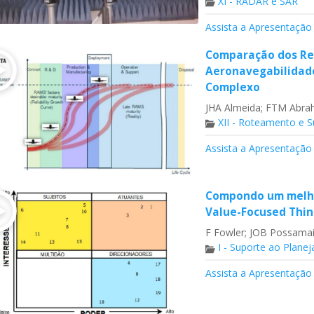
XI - RADAR e SAR
Assista a Apresentação
Comparação dos Req
Aeronavegabilidad
Complexo
JHA Almeida; FTM Abra
XII - Roteamento e 
Assista a Apresentação
Compondo um melho
Value-Focused Thin
F Fowler; JOB Possamai
I - Suporte ao Plane
Assista a Apresentação