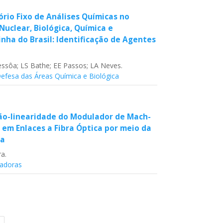
rio Fixo de Análises Químicas no
uclear, Biológica, Química e
nha do Brasil: Identificação de Agentes
a
ssôa; LS Bathe; EE Passos; LA Neves.
 Defesa das Áreas Química e Biológica
o-linearidade do Modulador de Mach-
 em Enlaces a Fibra Óptica por meio da
ca
ra.
vadoras