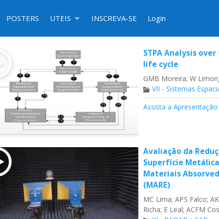
POSTERS
UTEIS
INSCREVA-SE
Login
STPA Analysis over 
life cycle
GMB Moreira; W Limong
VII - Sistemas Espaci
Assista a Apresentação
Avaliação da Reduç
Superfície Metálic
Materiais Absorved
(MARE)
MC Lima; APS Falco; AKI
Richa; E Leal; ACFM Cos