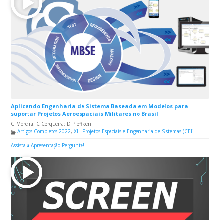
Aplicando Engenharia de Sistema Baseada em Modelos para
suportar Projetos Aeroespaciais Militares no Brasil
G Moreira; C Cerqueira; D Pleffken
Artigos Completos 2022
,
XI - Projetos Espaciais e Engenharia de Sistemas (CEI)
Assista a Apresentação
Pergunte!