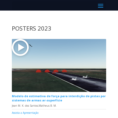
Select Page
POSTERS 2023
Modelo de estimativa de força para interdição de pistas por
sistemas de armas ar-superfície
Jean M. K. dos Santos;Matheus B. M.
Assista a Apresentação